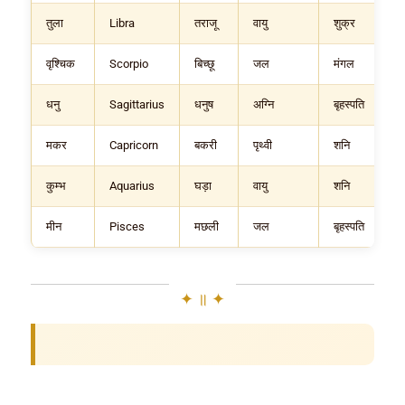
तुला
Libra
तराजू
वायु
शुक्र
वृश्चिक
Scorpio
बिच्छू
जल
मंगल
धनु
Sagittarius
धनुष
अग्नि
बृहस्पति
मकर
Capricorn
बकरी
पृथ्वी
शनि
कुम्भ
Aquarius
घड़ा
वायु
शनि
मीन
Pisces
मछली
जल
बृहस्पति