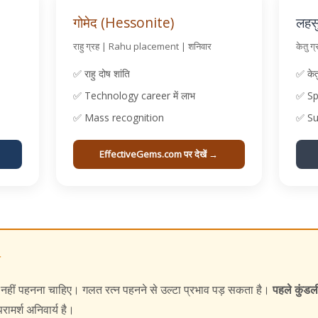
गोमेद (Hessonite)
लहस
राहु ग्रह | Rahu placement | शनिवार
केतु 
✅ राहु दोष शांति
✅ केत
✅ Technology career में लाभ
✅ Sp
✅ Mass recognition
✅ Su
EffectiveGems.com पर देखें →
त
के नहीं पहनना चाहिए। गलत रत्न पहनने से उल्टा प्रभाव पड़ सकता है।
पहले कुंडली
ामर्श अनिवार्य है।