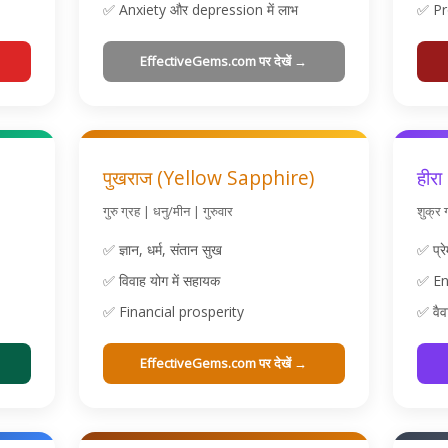
✅ Anxiety और depression में लाभ
✅ Pr
EffectiveGems.com पर देखें →
पुखराज (Yellow Sapphire)
हीर
गुरु ग्रह | धनु/मीन | गुरुवार
शुक्र 
✅ ज्ञान, धर्म, संतान सुख
✅ प्रे
✅ विवाह योग में सहायक
✅ En
✅ Financial prosperity
✅ वैव
EffectiveGems.com पर देखें →