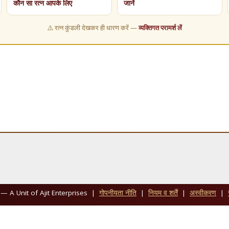
कौन सा रत्न आपके लिए
जानें
⚠️ रत्न कुंडली देखकर ही धारण करें —
व्यक्तिगत परामर्श लें
— A Unit of Ajit Enterprises |
गोपनीयता नीति
|
नियम व शर्तें
|
अस्वीकरण
|
 Sarv Adhikar Surakshit (All Rights Reserved). Content bina anumati copy/