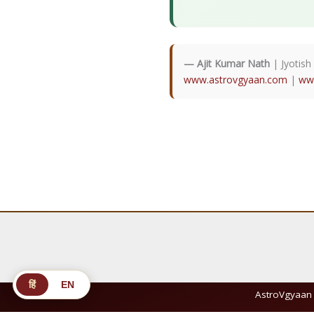
— Ajit Kumar Nath
| Jyotish
www.astrovgyaan.com
|
ww
हिं
EN
AstroVgyaan 