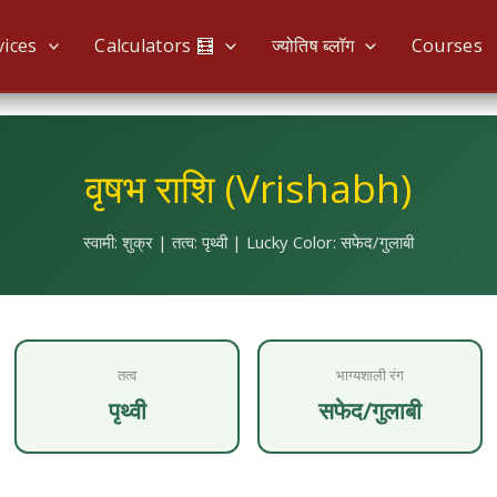
vices
Calculators 🧮
ज्योतिष ब्लॉग
Courses
वृषभ राशि (Vrishabh)
स्वामी: शुक्र | तत्व: पृथ्वी | Lucky Color: सफेद/गुलाबी
तत्व
भाग्यशाली रंग
पृथ्वी
सफेद/गुलाबी