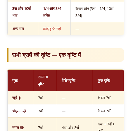
3रा और 10वाँ
1/4 और 3/4
केवल शनि (3रा = 1/4, 10वाँ =
भाव
शक्ति
3/4)
अन्य भाव
कोई दृष्टि नहीं
—
सभी ग्रहों की दृष्टि — एक दृष्टि में
सामान्य
ग्रह
विशेष दृष्टि
कुल दृष्टि
दृष्टि
सूर्य ☀️
7वाँ
—
केवल 7वाँ
चंद्रमा 🌙
7वाँ
—
केवल 7वाँ
4था + 7वाँ +
मंगल 🔴
7वाँ
4था और 8वाँ