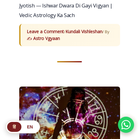
Jyotish — Ishwar Dwara Di Gayi Vigyan |
Vedic Astrology Ka Sach
Leave a Comment
Kundali Vishleshan
/
/ By
Astro Vgyaan
हिं
EN