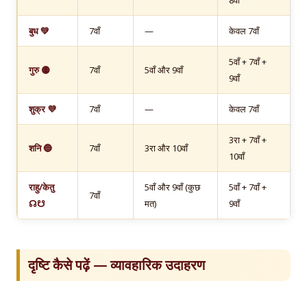
8वाँ
बुध 💚
7वाँ
—
केवल 7वाँ
5वाँ + 7वाँ +
गुरु 🟡
7वाँ
5वाँ और 9वाँ
9वाँ
शुक्र 💜
7वाँ
—
केवल 7वाँ
3रा + 7वाँ +
शनि 🔵
7वाँ
3रा और 10वाँ
10वाँ
राहु/केतु
5वाँ और 9वाँ (कुछ
5वाँ + 7वाँ +
7वाँ
☊☋
मत)
9वाँ
दृष्टि कैसे पढ़ें — व्यावहारिक उदाहरण