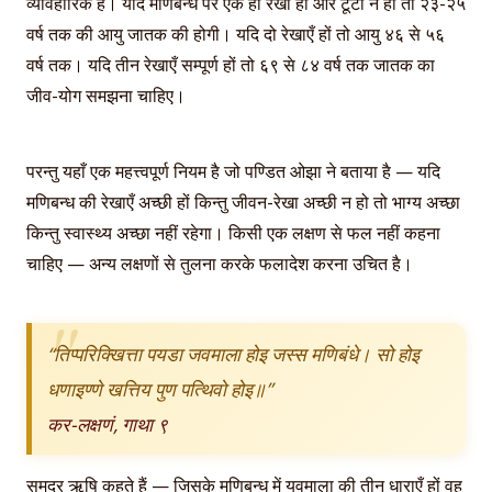
व्यावहारिक है। यदि मणिबन्ध पर एक ही रेखा हो और टूटी न हो तो २३-२५
वर्ष तक की आयु जातक की होगी। यदि दो रेखाएँ हों तो आयु ४६ से ५६
वर्ष तक। यदि तीन रेखाएँ सम्पूर्ण हों तो ६९ से ८४ वर्ष तक जातक का
जीव-योग समझना चाहिए।
परन्तु यहाँ एक महत्त्वपूर्ण नियम है जो पण्डित ओझा ने बताया है — यदि
मणिबन्ध की रेखाएँ अच्छी हों किन्तु जीवन-रेखा अच्छी न हो तो भाग्य अच्छा
किन्तु स्वास्थ्य अच्छा नहीं रहेगा। किसी एक लक्षण से फल नहीं कहना
चाहिए — अन्य लक्षणों से तुलना करके फलादेश करना उचित है।
“तिप्परिक्खित्ता पयडा जवमाला होइ जस्स मणिबंधे। सो होइ
धणाइण्णे खत्तिय पुण पत्थिवो होइ॥”
कर-लक्षणं, गाथा ९
समुद्र ऋषि कहते हैं — जिसके मणिबन्ध में यवमाला की तीन धाराएँ हों वह