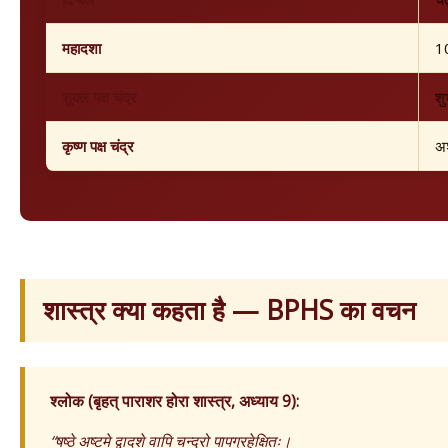
महादशा
10
शुक्ल पक्ष चंद्र
शु
कृष्ण पक्ष चंद्र
अ
शास्त्र क्या कहता है — BPHS का वचन
श्लोक (बृहत् पाराशर होरा शास्त्र, अध्याय 9):
“षष्ठे अष्टमे द्वादशे वापि चन्द्रो पापग्रहेक्षितः।