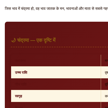
जिस भाव में चंद्रमा हो, वह भाव जातक के मन, भावनाओं और माता से सबसे गहरा जु
🌙 चंद्रमा — एक दृष्टि में
कारकत्व
मन
उच्च राशि
वृ
नीच राशि
वृ
स्वगृह
कर
दिग्बल
चत