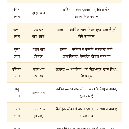
सिंह
कठिन — व्यय, एकाकीपन, विदेश योग,
द्वादश भाव
लग्न
आध्यात्मिक रुझान
कन्या
एकादश
अच्छा — आर्थिक लाभ, मित्र-सुख, इच्छाएँ पूर्ण
लग्न
भाव (लाभ)
होने का काल
तुला
दशम भाव
उत्तम — करियर में उन्नति, सरकारी कार्य,
लग्न
(केन्द्र)
लोकप्रियता; केन्द्रेश दोष से सावधान
वृश्चिक
नवम भाव
उत्कृष्ट — भाग्योदय, धर्म, पिता-सुख, उच्च शिक्षा;
लग्न
(भाग्य)
विशेष शुभ
धनु
कठिन — स्वास्थ्य संकट, माता के लिए सावधान,
अष्टम भाव
लग्न
गुप्त बाधाएँ
मकर
सप्तम भाव
वैवाहिक जीवन में उथल-पुथल, स्वास्थ्य सावधान;
लग्न
(मारक)
मारक भाव
कुम्भ
शत्रु-विजय, परन्तु स्वास्थ्य-संघर्ष, ऋण-सम्बन्धी