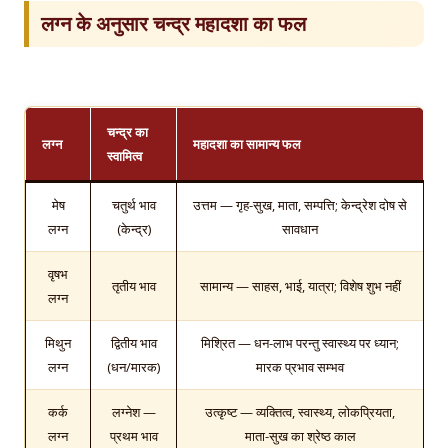
लग्न के अनुसार चन्द्र महादशा का फल
चन्द्र का
लग्न
महादशा का सामान्य फल
स्वामित्व
मेष
चतुर्थ भाव
उत्तम — गृह-सुख, माता, सम्पत्ति; केन्द्रेश दोष से
लग्न
(केन्द्र)
सावधान
वृषभ
तृतीय भाव
सामान्य — साहस, भाई, यात्रा; विशेष शुभ नहीं
लग्न
मिथुन
द्वितीय भाव
मिश्रित — धन-लाभ परन्तु स्वास्थ्य पर ध्यान;
लग्न
(धन/मारक)
मारक प्रभाव सम्भव
कर्क
लग्नेश —
उत्कृष्ट — व्यक्तित्व, स्वास्थ्य, लोकप्रियता,
लग्न
प्रथम भाव
माता-सुख का श्रेष्ठ काल