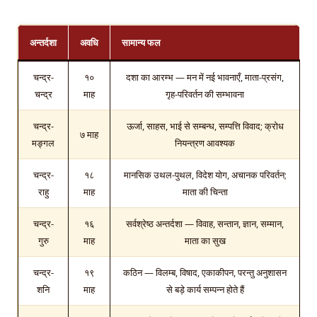
अन्तर्दशा
अवधि
सामान्य फल
चन्द्र-
१०
दशा का आरम्भ — मन में नई भावनाएँ, माता-प्रसंग,
चन्द्र
माह
गृह-परिवर्तन की सम्भावना
चन्द्र-
ऊर्जा, साहस, भाई से सम्बन्ध, सम्पत्ति विवाद; क्रोध
७ माह
मङ्गल
नियन्त्रण आवश्यक
चन्द्र-
१८
मानसिक उथल-पुथल, विदेश योग, अचानक परिवर्तन;
राहु
माह
माता की चिन्ता
चन्द्र-
१६
सर्वश्रेष्ठ अन्तर्दशा — विवाह, सन्तान, ज्ञान, सम्मान,
गुरु
माह
माता का सुख
चन्द्र-
१९
कठिन — विलम्ब, विषाद, एकाकीपन, परन्तु अनुशासन
शनि
माह
से बड़े कार्य सम्पन्न होते हैं