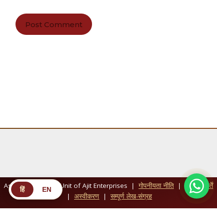
AstroVgyaan — A Unit of Ajit Enterprises |
गोपनीयता नीति
|
नियम व शर्तें
हिं
EN
|
अस्वीकरण
|
सम्पूर्ण लेख-संग्रह