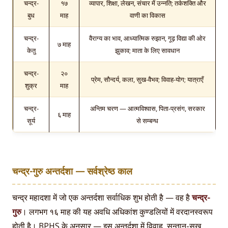
चन्द्र-
१७
व्यापार, शिक्षा, लेखन, संचार में उन्नति; तर्कशक्ति और
बुध
माह
वाणी का विकास
चन्द्र-
वैराग्य का भाव, आध्यात्मिक रुझान, गूढ़ विद्या की ओर
७ माह
केतु
झुकाव; माता के लिए सावधान
चन्द्र-
२०
प्रेम, सौन्दर्य, कला, सुख-वैभव; विवाह-योग; यात्राएँ
शुक्र
माह
चन्द्र-
अन्तिम चरण — आत्मविश्वास, पिता-प्रसंग, सरकार
६ माह
सूर्य
से सम्बन्ध
चन्द्र-गुरु अन्तर्दशा — सर्वश्रेष्ठ काल
चन्द्र महादशा में जो एक अन्तर्दशा सर्वाधिक शुभ होती है — वह है
चन्द्र-
गुरु
। लगभग १६ माह की यह अवधि अधिकांश कुण्डलियों में वरदानस्वरूप
होती है। BPHS के अनुसार — इस अन्तर्दशा में विवाह, सन्तान-सुख,