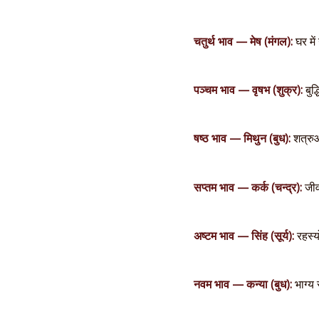
चतुर्थ भाव — मेष (मंगल):
घर मे
पञ्चम भाव — वृषभ (शुक्र):
बुद्
षष्ठ भाव — मिथुन (बुध):
शत्रुओं
सप्तम भाव — कर्क (चन्द्र):
जीव
अष्टम भाव — सिंह (सूर्य):
रहस्यो
नवम भाव — कन्या (बुध):
भाग्य 