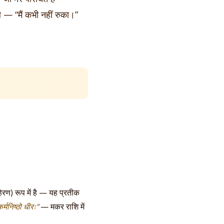
ले — “मैं कभी नहीं रुका।”
 (हिरण) रूप में है — यह प्रतीक
र्मनिष्ठो धीरः”
— मकर राशि में